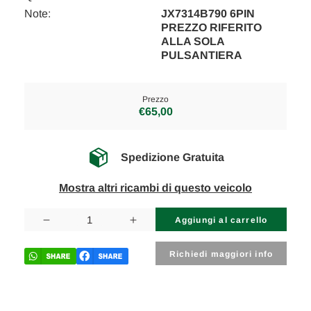
Note:
JX7314B790 6PIN
PREZZO RIFERITO
ALLA SOLA
PULSANTIERA
Prezzo
€65,00
Spedizione Gratuita
Mostra altri ricambi di questo veicolo
Disponibilità
attuale:
Diminuisci
Aumenta
la
la
quantità
quantità
di
di
Richiedi maggiori info
JAGUAR
JAGUAR
XE
XE
(2015)
(2015)
ALLESTIMENTI
ALLESTIMENTI
INTERNI
INTERNI