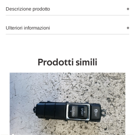
PULSANTIERA
PULSANTIERA
MULTIFUNZIONE
MULTIFUNZIONE
Descrizione prodotto
CONSOLE
CONSOLE
CENTRALE
CENTRALE
USATO
USATO
Da
Da
Ulteriori informazioni
2015
2015
in
in
poi
poi
[[259854]]
[[259854]]
Prodotti simili