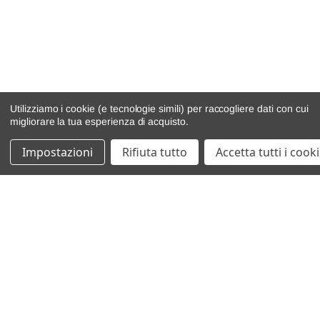
Utilizziamo i cookie (e tecnologie simili) per raccogliere dati con cui
migliorare la tua esperienza di acquisto.
Impostazioni
Rifiuta tutto
Accetta tutti i cook
catalogo ricambi
veicoli per ricambi
motore
cambio e trasmissione