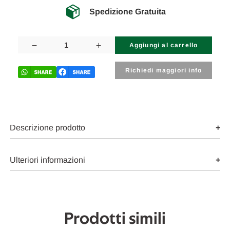
Spedizione Gratuita
Disponibilità
attuale:
Diminuisci
Aumenta
la
la
quantità
quantità
di
di
Richiedi maggiori info
NISSAN
NISSAN
TERRANO
TERRANO
«II»
«II»
(1996)
(1996)
TERMICO
TERMICO
RADIATORE
RADIATORE
ACQUA
ACQUA
Descrizione prodotto
USATO
USATO
Da
Da
1996
1996
A
A
Ulteriori informazioni
1999
1999
[[219219]]
[[219219]]
Prodotti simili