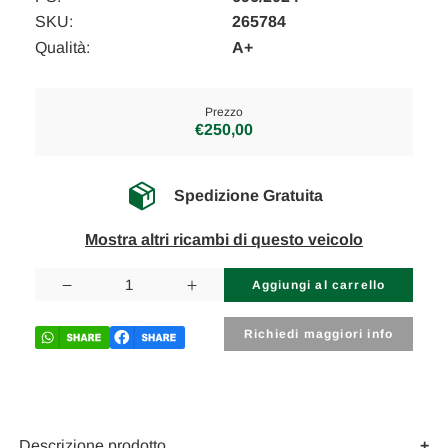
SKU:
265784
Qualità:
A+
Prezzo
€250,00
Spedizione Gratuita
Mostra altri ricambi di questo veicolo
Disponibilità
attuale:
Diminuisci
Aumenta
la
la
quantità
quantità
di
di
Richiedi maggiori info
LAND
LAND
ROVER
ROVER
DISCOVERY
DISCOVERY
«V»
«V»
SPORT
SPORT
(2019)
(2019)
SCARICO
SCARICO
Descrizione prodotto