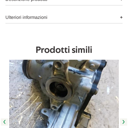
E
E
INIEZIONE
INIEZIONE
RADIATORE
RADIATORE
EGR
EGR
Ulteriori informazioni
USATO
USATO
Da
Da
2019
2019
in
in
poi
poi
[[265784]]
[[265784]]
Prodotti simili