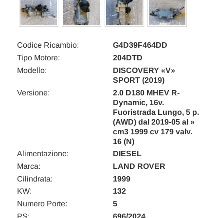
Codice Ricambio:
G4D39F464DD
Tipo Motore:
204DTD
Modello:
DISCOVERY «V»
SPORT (2019)
Versione:
2.0 D180 MHEV R-
Dynamic, 16v.
Fuoristrada Lungo, 5 p.
(AWD) dal 2019-05 al »
cm3 1999 cv 179 valv.
16 (N)
Alimentazione:
DIESEL
Marca:
LAND ROVER
Cilindrata:
1999
KW:
132
Numero Porte:
5
PS:
696/2024