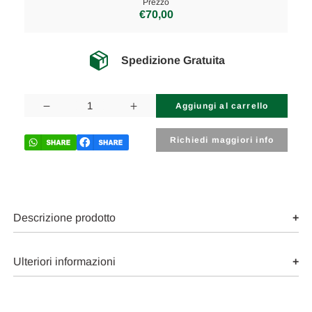
Prezzo
€70,00
Spedizione Gratuita
Disponibilità
attuale:
Diminuisci
Aumenta
la
la
quantità
quantità
di
di
Richiedi maggiori info
BMW
BMW
SERIE
SERIE
5
5
«E60»
«E60»
BERLINA
BERLINA
(2004)
(2004)
TERMICO
TERMICO
Descrizione prodotto
RADIATORE
RADIATORE
RISCALDAMENTO
RISCALDAMENTO
USATO
USATO
Da
Da
Ulteriori informazioni
2003
2003
A
A
2010
2010
[[221918]]
[[221918]]