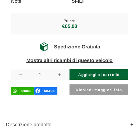
Note:
5FILI
Prezzo
€65,00
Spedizione Gratuita
Mostra altri ricambi di questo veicolo
Disponibilità
attuale:
Diminuisci
Aumenta
la
la
quantità
quantità
di
di
Richiedi maggiori info
FIAT
FIAT
STILO
STILO
(2002)
(2002)
CRISTALLI
CRISTALLI
RETROVISORE
RETROVISORE
ESTERNO
ESTERNO
ANT.
ANT.
Descrizione prodotto
DX.
DX.
USATO
USATO
Da
Da