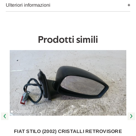
2005
2005
Ulteriori informazioni
A
A
2008
2008
[[259721]]
[[259721]]
Prodotti simili
FIAT STILO (2002) CRISTALLI RETROVISORE