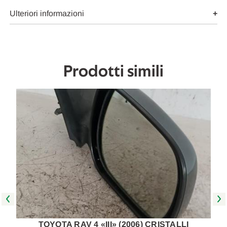
DX.
DX.
USATO
USATO
Ulteriori informazioni
Da
Da
2005
2005
A
A
2008
2008
[[270472]]
[[270472]]
Prodotti simili
TOYOTA RAV 4 «III» (2006) CRISTALLI