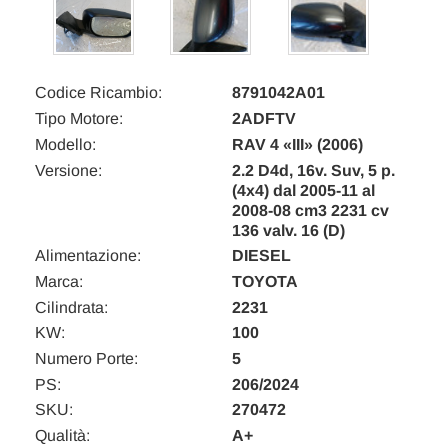
Codice Ricambio:
8791042A01
Tipo Motore:
2ADFTV
Modello:
RAV 4 «III» (2006)
Versione:
2.2 D4d, 16v. Suv, 5 p.
(4x4) dal 2005-11 al
2008-08 cm3 2231 cv
136 valv. 16 (D)
Alimentazione:
DIESEL
Marca:
TOYOTA
Cilindrata:
2231
KW:
100
Numero Porte:
5
PS:
206/2024
SKU:
270472
Qualità:
A+