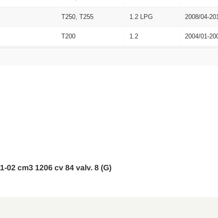
T250, T255
1.2 LPG
2008/04-20
T200
1.2
2004/01-20
T200
1.2 LPG
2005/01-20
011-02 cm3 1206 cv 84 valv. 8 (G)