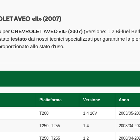
ESTERNO
ESTERNO
ANT.
ANT.
DX.
DX.
USATO
USATO
ET AVEO «II» (2007)
Da
Da
2009
2009
o per
CHEVROLET AVEO «II» (2007)
(Versione: 1.2 Bi-fuel Ber
A
A
2011
2011
stato
testato
dai nostri tecnici specializzati per garantirne la pie
[[267272]]
[[267272]]
oporzionato allo stato d'uso.
Piattaforma
Versione
Anno
T200
1.4 16V
2003/05-20
T250, T255
1.4
2008/04-20
T250, T255
1.2
2008/04-20