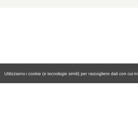
Utilizziamo i cookie (e tecnologie simili) per raccogliere dati con cui m
catalogo ricambi
cambio e trasmi
veicoli per ricambi
demolizioni
motore
condizioni di ven