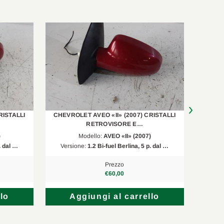
RISTALLI
CHEVROLET AVEO «II» (2007) CRISTALLI
CHEVR
RETROVISORE E…
)
Modello:
AVEO «II» (2007)
. dal …
Versione:
1.2 Bi-fuel Berlina, 5 p. dal …
Vers
Prezzo
€60,00
lo
Aggiungi al carrello