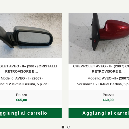
LET AVEO «II» (2007) CRISTALLI
CHEVROLET AVEO «II» (2007) C
RETROVISORE E…
RETROVISORE E…
Modello:
AVEO «II» (2007)
Modello:
AVEO «II» (2007
one:
1.2 Bi-fuel Berlina, 5 p. dal …
Versione:
1.2 Bi-fuel Berlina, 5 p
Prezzo
Prezzo
€65,00
€60,00
ggiungi al carrello
Aggiungi al carrel