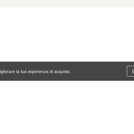
igliorare la tua esperienza di acquisto.
ssione
chi siamo
spedizioni e resi
dita
mappa del sito