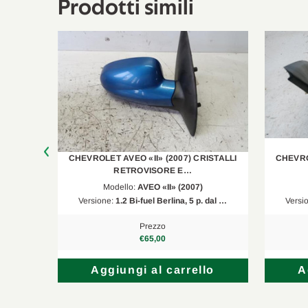
Prodotti simili
ISTALLI
CHEVROLET AVEO «II» (2007) CRISTALLI
CHEVRO
RETROVISORE E…
Modello:
AVEO «II» (2007)
 dal …
Versione:
1.2 Bi-fuel Berlina, 5 p. dal …
Versi
Prezzo
€65,00
lo
Aggiungi al carrello
A