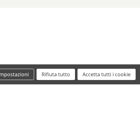
Impostazioni
Rifiuta tutto
Accetta tutti i cookie
+39 0862461097
info@autodemolizionesanvittorino.it