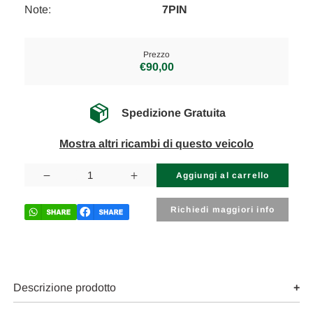
Note:
7PIN
Prezzo
€90,00
Spedizione Gratuita
Mostra altri ricambi di questo veicolo
Disponibilità
attuale:
Diminuisci
Aumenta
la
la
quantità
quantità
di
di
Richiedi maggiori info
KIA
KIA
SORENTO
SORENTO
«I»
«I»
(2003)
(2003)
CRISTALLI
CRISTALLI
RETROVISORE
RETROVISORE
ESTERNO
ESTERNO
Descrizione prodotto
ANT.
ANT.
SX.
SX.