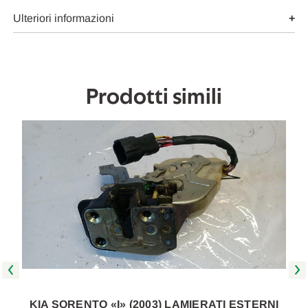
USATO
USATO
Da
Da
Ulteriori informazioni
2002
2002
A
A
2006
2006
[[260318]]
[[260318]]
Prodotti simili
KIA SORENTO «I» (2003) LAMIERATI ESTERNI