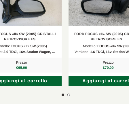
OCUS «II» SW (2005) CRISTALLI
FORD FOCUS «II» SW (2005) CR
RETROVISORE ES…
RETROVISORE ES…
dello:
FOCUS «II» SW (2005)
Modello:
FOCUS «II» SW (20
e:
2.0 TDCi, 16v. Station Wagon, …
Versione:
1.6 TDCi, 16v. Station 
Prezzo
Prezzo
€65,00
€70,00
ggiungi al carrello
Aggiungi al carrel