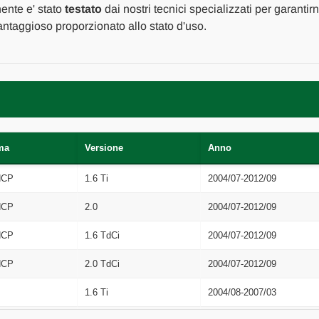
A
A
nente e' stato
testato
dai nostri tecnici specializzati per garantir
2007
2007
ntaggioso proporzionato allo stato d'uso.
[[264696]]
[[264696]]
ma
Versione
Anno
HCP
1.6 Ti
2004/07-2012/09
HCP
2.0
2004/07-2012/09
HCP
1.6 TdCi
2004/07-2012/09
HCP
2.0 TdCi
2004/07-2012/09
1.6 Ti
2004/08-2007/03