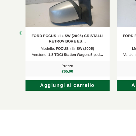
STALLI
FORD FOCUS «II» SW (2005) CRISTALLI
FORD F
RETROVISORE ES…
5)
Modello:
FOCUS «II» SW (2005)
Mo
5 p. d…
Versione:
1.8 TDCi Station Wagon, 5 p. d…
Version
Prezzo
€65,00
lo
Aggiungi al carrello
A