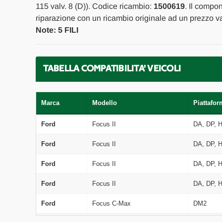
115 valv. 8 (D)). Codice ricambio:
1500619
. Il compo
riparazione con un ricambio originale ad un prezzo va
Note: 5 FILI
TABELLA COMPATIBILITA' VEICOLI
Marca
Modello
Piattafor
Ford
Focus II
DA, DP, 
Ford
Focus II
DA, DP, 
Ford
Focus II
DA, DP, 
Ford
Focus II
DA, DP, 
Ford
Focus C-Max
DM2