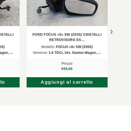
ISTALLI
FORD FOCUS «II» SW (2005) CRISTALLI
FORD 
RETROVISORE ES…
05)
Modello:
FOCUS «II» SW (2005)
Wagon, …
Versione:
1.6 TDCi, 16v. Station Wagon, …
Versi
Prezzo
€65,00
lo
Aggiungi al carrello