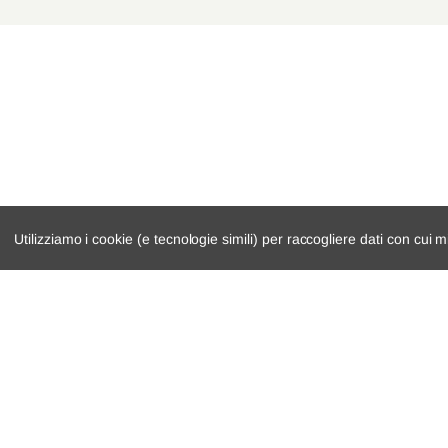
Utilizziamo i cookie (e tecnologie simili) per raccogliere dati con cui m
catalogo ricambi
cambio e trasmi
veicoli per ricambi
demolizioni
motore
condizioni di ven