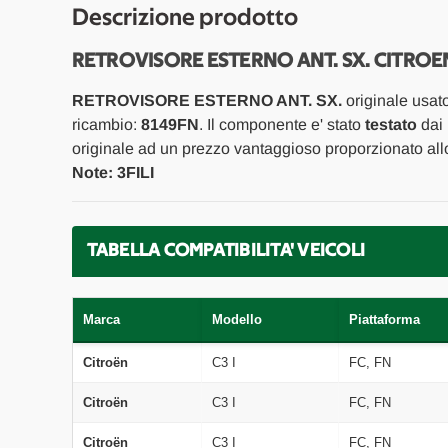
Descrizione prodotto
RETROVISORE ESTERNO ANT. SX. CITROEN 
RETROVISORE ESTERNO ANT. SX.
originale usat
ricambio:
8149FN
. Il componente e' stato
testato
dai 
originale ad un prezzo vantaggioso proporzionato allo
Note: 3FILI
TABELLA COMPATIBILITA' VEICOLI
Marca
Modello
Piattaforma
Citroën
C3 I
FC, FN
Citroën
C3 I
FC, FN
Citroën
C3 I
FC, FN