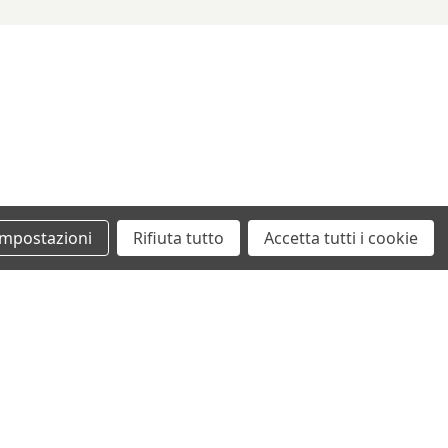
Impostazioni
Rifiuta tutto
Accetta tutti i cookie
+39 0862461097
info@autodemolizionesanvittorino.it