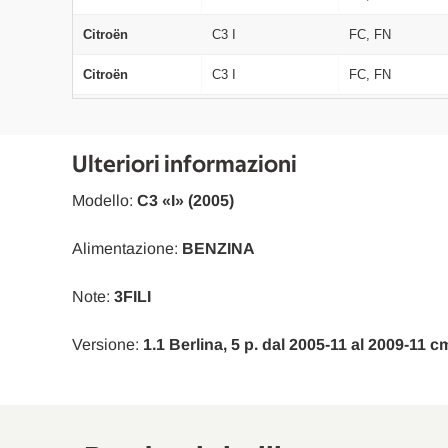
Citroën
C3 I
FC, FN
Citroën
C3 I
FC, FN
Citroën
C3 I
FC, FN
Citroën
C3 I
FC, FN
Ulteriori informazioni
Citroën
C3 I
FC, FN
Modello:
C3 «I» (2005)
Citroën
C3 I
FC, FN
Alimentazione:
BENZINA
Citroën
C3 I
FC, FN
Note:
3FILI
Citroën
C3 I
FC, FN
Versione:
1.1 Berlina, 5 p. dal 2005-11 al 2009-11 c