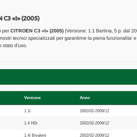
ESTERNO
ESTERNO
ANT.
ANT.
SX.
SX.
USATO
USATO
C3 «I» (2005)
Da
Da
2005
2005
o per
CITROEN C3 «I» (2005)
(Versione: 1.1 Berlina, 5 p. dal 2
A
A
2009
2009
nostri tecnici specializzati per garantirne la piena funzionalita'
[[264980]]
[[264980]]
 stato d'uso.
Versione
Anno
1.1i
2002/02-2009/12
1.4 HDi
2002/02-2009/12
1.4i Bivalent
2002/02-2009/12