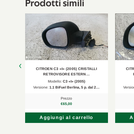
Prodotti simili
ALLI
CITROEN C3 «I» (2005) CRISTALLI
CITR
RETROVISORE ESTERN…
Modello:
C3 «I» (2005)
l 2005…
Versione:
1.1 BiFuel Berlina, 5 p. dal 2…
Versio
Prezzo
€65,00
lo
Aggiungi al carrello
A