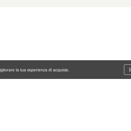
igliorare la tua esperienza di acquisto.
ssione
chi siamo
spedizioni e resi
dita
mappa del sito