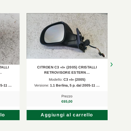
TALLI
CITROEN C3 «I» (2005) CRISTALLI
CIT
…
RETROVISORE ESTERN…
Modello:
C3 «I» (2005)
005-11 …
Versione:
1.1 Berlina, 5 p. dal 2005-11 …
Versi
Prezzo
€65,00
lo
Aggiungi al carrello