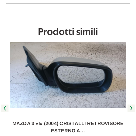
2006
2006
A
A
2009
2009
[[264823]]
[[264823]]
Prodotti simili
MAZDA 3 «I» (2004) CRISTALLI RETROVISORE
ESTERNO A…