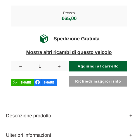
Prezzo
€65,00
Spedizione Gratuita
Mostra altri ricambi di questo veicolo
Disponibilità
attuale:
Diminuisci
Aumenta
la
la
quantità
quantità
di
di
Richiedi maggiori info
MAZDA
MAZDA
3
3
«I»
«I»
(2004)
(2004)
CRISTALLI
CRISTALLI
RETROVISORE
RETROVISORE
ESTERNO
ESTERNO
Descrizione prodotto
ANT.
ANT.
SX.
SX.
USATO
USATO
Da
Da
Ulteriori informazioni