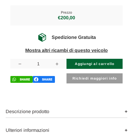
Prezzo
€200,00
Spedizione Gratuita
Mostra altri ricambi di questo veicolo
Disponibilità
attuale:
Diminuisci
Aumenta
la
la
quantità
quantità
di
di
Richiedi maggiori info
FORD
FORD
ECOSPORT
ECOSPORT
(2022)
(2022)
CRISTALLI
CRISTALLI
RETROVISORE
RETROVISORE
ESTERNO
ESTERNO
ANT.
ANT.
Descrizione prodotto
SX.
SX.
USATO
USATO
Da
Da
2021
2021
Ulteriori informazioni