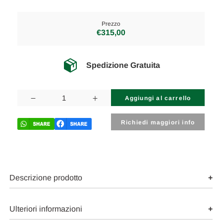
Prezzo
€315,00
Spedizione Gratuita
Disponibilità
attuale:
Diminuisci
Aumenta
la
la
quantità
quantità
di
di
Richiedi maggiori info
MERCEDES
MERCEDES
CLASSE
CLASSE
CLA
CLA
«C117»
«C117»
SHOOTING
SHOOTING
BRAKE
BRAKE
(2016)
(2016)
Descrizione prodotto
CRISTALLI
CRISTALLI
RETROVISORE
RETROVISORE
ESTERNO
ESTERNO
ANT.
ANT.
Ulteriori informazioni
SX.
SX.