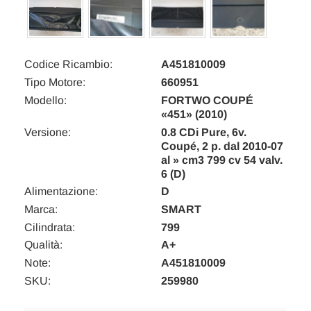
Codice Ricambio:
A451810009
Tipo Motore:
660951
Modello:
FORTWO COUPÉ
«451» (2010)
Versione:
0.8 CDi Pure, 6v.
Coupé, 2 p. dal 2010-07
al » cm3 799 cv 54 valv.
6 (D)
Alimentazione:
D
Marca:
SMART
Cilindrata:
799
Qualità:
A+
Note:
A451810009
SKU:
259980