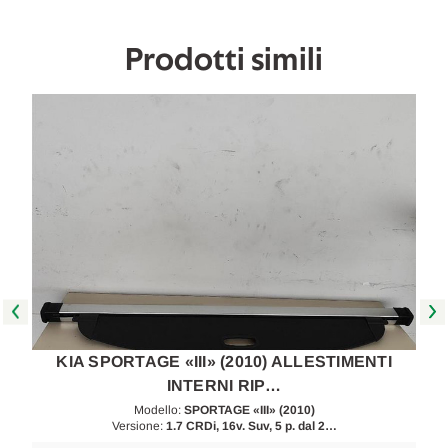
in
in
poi
poi
[[259980]]
[[259980]]
Prodotti simili
KIA SPORTAGE «III» (2010) ALLESTIMENTI
INTERNI RIP…
Modello:
SPORTAGE «III» (2010)
Versione:
1.7 CRDi, 16v. Suv, 5 p. dal 2…