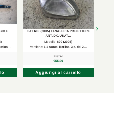
BIO E
FIAT 600 (2005) FANALERIA PROIETTORE
FIAT 6
…
ANT. DX. USAT…
5)
Modello:
600 (2005)
tation …
Versione:
1.1 Actual Berlina, 3 p. dal 2…
Versi
Prezzo
€55,00
lo
Aggiungi al carrello