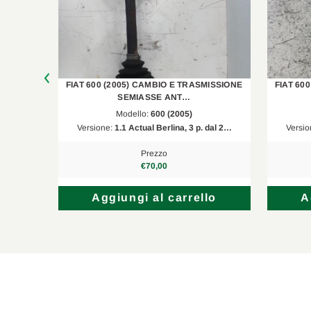
MISSIONE
FIAT 600 (2005) CAMBIO E TRASMISSIONE
FIAT 60
SEMIASSE ANT…
Modello:
600 (2005)
dal 20…
Versione:
1.1 Actual Berlina, 3 p. dal 2…
Versio
Prezzo
€70,00
lo
Aggiungi al carrello
A