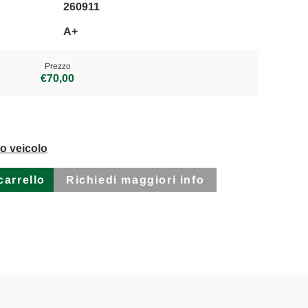
260911
A+
Prezzo
€70,00
to veicolo
Richiedi maggiori info