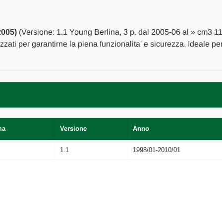
DX.
DX.
USATO
USATO
Da
Da
2005
2005
2005)
(Versione: 1.1 Young Berlina, 3 p. dal 2005-06 al » cm3 11
in
in
poi
poi
izzati per garantirne la piena funzionalita' e sicurezza. Ideale p
[[260911]]
[[260911]]
ma
Versione
Anno
1.1
1998/01-2010/01