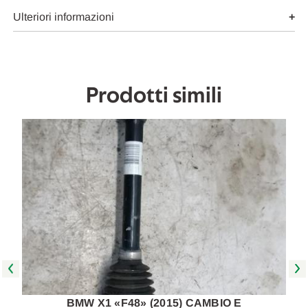
DX.
DX.
USATO
USATO
Ulteriori informazioni
Da
Da
2015
2015
A
A
2019
2019
[[255538]]
[[255538]]
Prodotti simili
BMW X1 «F48» (2015) CAMBIO E