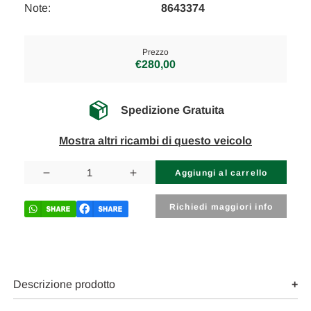
Note:
8643374
Prezzo
€280,00
Spedizione Gratuita
Mostra altri ricambi di questo veicolo
Disponibilità
attuale:
Diminuisci
Aumenta
la
la
quantità
quantità
di
di
Richiedi maggiori info
BMW
BMW
X1
X1
«F48»
«F48»
(2015)
(2015)
CAMBIO
CAMBIO
E
E
TRASMISSIONE
TRASMISSIONE
Descrizione prodotto
SEMIASSE
SEMIASSE
ANT.
ANT.