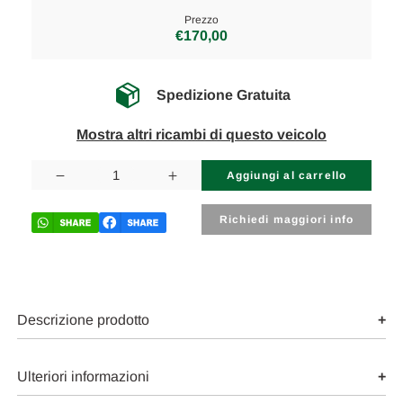
Prezzo
€170,00
Spedizione Gratuita
Mostra altri ricambi di questo veicolo
Disponibilità
attuale:
Diminuisci
Aumenta
la
la
quantità
quantità
di
di
Richiedi maggiori info
OPEL
OPEL
CROSSLAND
CROSSLAND
X
X
(2017)
(2017)
CAMBIO
CAMBIO
E
E
TRASMISSIONE
TRASMISSIONE
Descrizione prodotto
SEMIASSE
SEMIASSE
ANT.
ANT.
DX.
DX.
USATO
USATO
Ulteriori informazioni
Da
Da