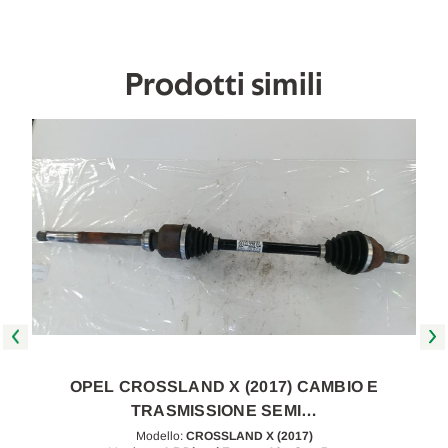
2019
2019
A
A
2020
2020
[[248325]]
[[248325]]
Prodotti simili
OPEL CROSSLAND X (2017) CAMBIO E
TRASMISSIONE SEMI…
Modello:
CROSSLAND X (2017)