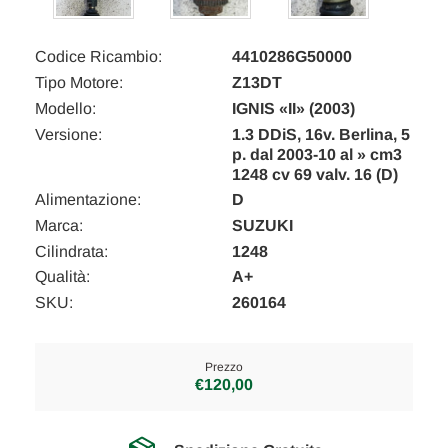
Codice Ricambio:
4410286G50000
Tipo Motore:
Z13DT
Modello:
IGNIS «II» (2003)
Versione:
1.3 DDiS, 16v. Berlina, 5
p. dal 2003-10 al » cm3
1248 cv 69 valv. 16 (D)
Alimentazione:
D
Marca:
SUZUKI
Cilindrata:
1248
Qualità:
A+
SKU:
260164
Prezzo
€120,00