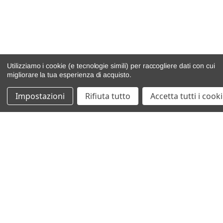
Utilizziamo i cookie (e tecnologie simili) per raccogliere dati con cui
migliorare la tua esperienza di acquisto.
Impostazioni
Rifiuta tutto
Accetta tutti i cook
catalogo ricambi
veicoli per ricambi
motore
cambio e trasmissione
demolizioni