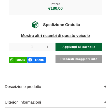
Prezzo
€180,00
Spedizione Gratuita
Mostra altri ricambi di questo veicolo
Disponibilità
attuale:
Diminuisci
Aumenta
la
la
quantità
quantità
di
di
Richiedi maggiori info
ISUZU
ISUZU
SERIE
SERIE
N
N
(2004)
(2004)
CAMBIO
CAMBIO
E
E
TRASMISSIONE
TRASMISSIONE
Descrizione prodotto
SEMIASSE
SEMIASSE
POST.
POST.
DX.
DX.
USATO
USATO
Ulteriori informazioni
Da
Da
2006
2006