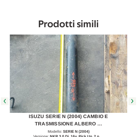
in
in
poi
poi
[[258976]]
[[258976]]
Prodotti simili
ISUZU SERIE N (2004) CAMBIO E
TRASMISSIONE ALBERO …
Modello:
SERIE N (2004)
Versione:
NKR 3.0 Di, 16v. Pick Up, 2 p.…