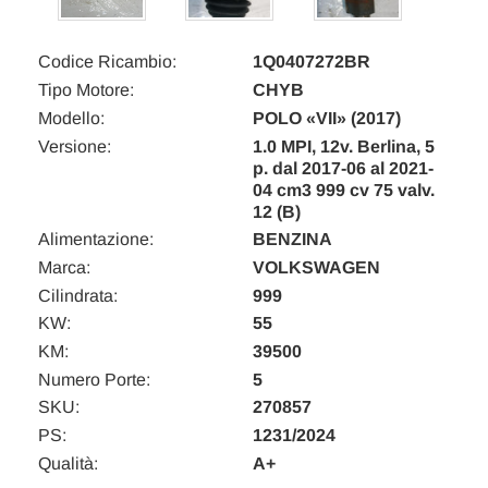
Codice Ricambio:
1Q0407272BR
Tipo Motore:
CHYB
Modello:
POLO «VII» (2017)
Versione:
1.0 MPI, 12v. Berlina, 5
p. dal 2017-06 al 2021-
04 cm3 999 cv 75 valv.
12 (B)
Alimentazione:
BENZINA
Marca:
VOLKSWAGEN
Cilindrata:
999
KW:
55
KM:
39500
Numero Porte:
5
SKU:
270857
PS:
1231/2024
Qualità:
A+