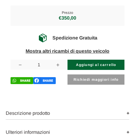
Prezzo
€350,00
Spedizione Gratuita
Mostra altri ricambi di questo veicolo
Disponibilità
attuale:
Diminuisci
Aumenta
la
la
quantità
quantità
di
di
Richiedi maggiori info
VOLKSWAGEN
VOLKSWAGEN
POLO
POLO
«VII»
«VII»
(2017)
(2017)
CAMBIO
CAMBIO
E
E
TRASMISSIONE
TRASMISSIONE
Descrizione prodotto
SEMIASSE
SEMIASSE
ANT.
ANT.
DX.
DX.
USATO
USATO
Ulteriori informazioni