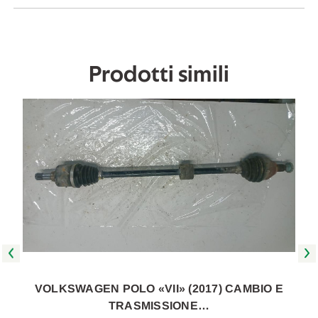
Da
Da
2017
2017
A
A
2021
2021
[[270857]]
[[270857]]
Prodotti simili
VOLKSWAGEN POLO «VII» (2017) CAMBIO E
TRASMISSIONE…