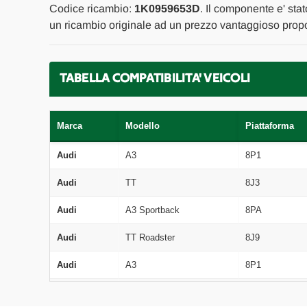
Codice ricambio:
1K0959653D
. Il componente e' sta
un ricambio originale ad un prezzo vantaggioso propor
TABELLA COMPATIBILITA' VEICOLI
Marca
Modello
Piattaforma
Audi
A3
8P1
Audi
TT
8J3
Audi
A3 Sportback
8PA
Audi
TT Roadster
8J9
Audi
A3
8P1
Audi
TT
8J3