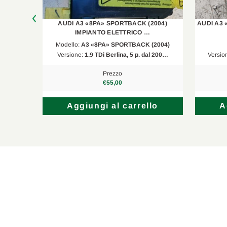
Audi
TT Roadster
8J9
LETTRICO
AUDI A3 «8PA» SPORTBACK (2004)
AUDI A3 
Audi
A3 Sportback
8PA
IMPIANTO ELETTRICO …
Modello:
A3 «8PA» SPORTBACK (2004)
Audi
A3 Sportback
8PA
 3 p.…
Versione:
1.9 TDi Berlina, 5 p. dal 200…
Versio
Audi
A3
8P1
Prezzo
€55,00
Audi
R8
422, 423
lo
Aggiungi al carrello
A
Audi
A3
8P1
Audi
A3 Cabriolet
8P7
Audi
A3 Cabriolet
8P7
Audi
A3 Cabriolet
8P7
Audi
A3
8P1
Audi
A3 Sportback
8PA