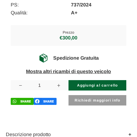
PS:
737/2024
Qualità:
A+
Prezzo
€300,00
Spedizione Gratuita
Mostra altri ricambi di questo veicolo
Disponibilità
attuale:
Diminuisci
Aumenta
la
la
quantità
quantità
di
di
Richiedi maggiori info
MERCEDES
MERCEDES
CLASSE
CLASSE
GLC
GLC
«C253»
«C253»
COUPÉ
COUPÉ
(2019)
(2019)
SCARICO
SCARICO
Descrizione prodotto