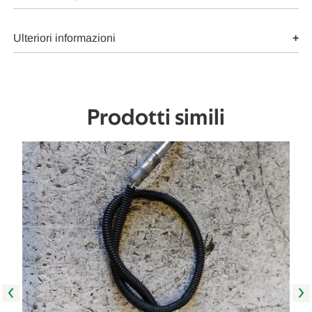
E
E
INIEZIONE
INIEZIONE
SENSORE
SENSORE
NOX
NOX
Ulteriori informazioni
USATO
USATO
Da
Da
2019
2019
in
in
poi
poi
[[266748]]
[[266748]]
Prodotti simili