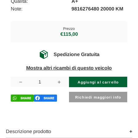
Qualità:
A+
Note:
9816276480 20000 KM
Prezzo
€115,00
Spedizione Gratuita
Mostra altri ricambi di questo veicolo
Disponibilità
attuale:
Diminuisci
Aumenta
la
la
quantità
quantità
di
di
Richiedi maggiori info
OPEL
OPEL
CORSA
CORSA
«F»
«F»
(2019)
(2019)
SCARICO
SCARICO
E
E
INIEZIONE
INIEZIONE
Descrizione prodotto
SENSORE
SENSORE