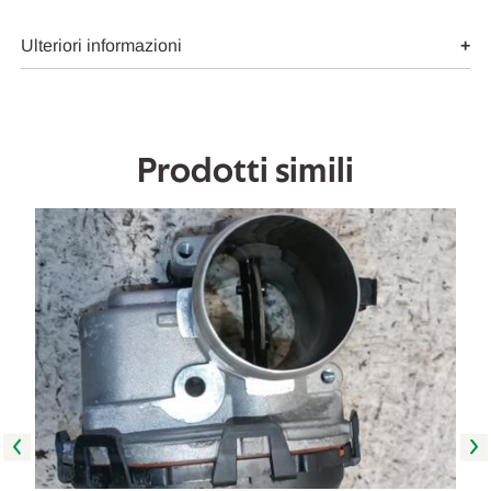
NOX
NOX
USATO
USATO
Da
Da
Ulteriori informazioni
2020
2020
in
in
poi
poi
[[256918]]
[[256918]]
Prodotti simili