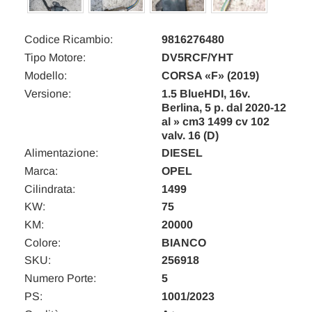
Codice Ricambio:
9816276480
Tipo Motore:
DV5RCF/YHT
Modello:
CORSA «F» (2019)
Versione:
1.5 BlueHDI, 16v.
Berlina, 5 p. dal 2020-12
al » cm3 1499 cv 102
valv. 16 (D)
Alimentazione:
DIESEL
Marca:
OPEL
Cilindrata:
1499
KW:
75
KM:
20000
Colore:
BIANCO
SKU:
256918
Numero Porte:
5
PS:
1001/2023