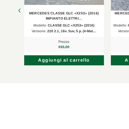
(2016)
MERCEDES CLASSE GLC «X253» (2016)
MERCED
IMPIANTO ELETTRI…
016)
Modello:
CLASSE GLC «X253» (2016)
Modello:
(4-Mat…
Versione:
220 2.1, 16v. Suv, 5 p. (4-Mat…
Versio
Prezzo
€65,00
lo
Aggiungi al carrello
A