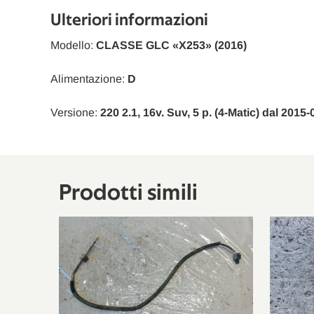
Mercedes-Benz
GLC Coupé
Ulteriori informazioni
Modello:
CLASSE GLC «X253» (2016)
Alimentazione:
D
Versione:
220 2.1, 16v. Suv, 5 p. (4-Matic) dal 2015
Prodotti simili