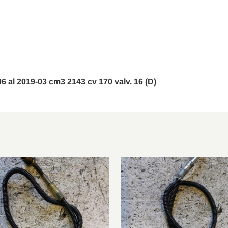
C253
250 D 4matic
2016/06-2019/04
-06 al 2019-03 cm3 2143 cv 170 valv. 16 (D)