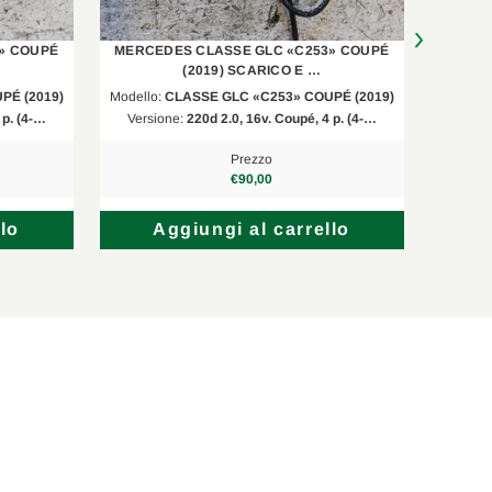
» COUPÉ
MERCEDES CLASSE GLC «C253» COUPÉ
MERCE
(2019) SCARICO E …
PÉ (2019)
Modello:
CLASSE GLC «C253» COUPÉ (2019)
Mod
 p. (4-…
Versione:
220d 2.0, 16v. Coupé, 4 p. (4-…
Versi
Prezzo
€90,00
lo
Aggiungi al carrello