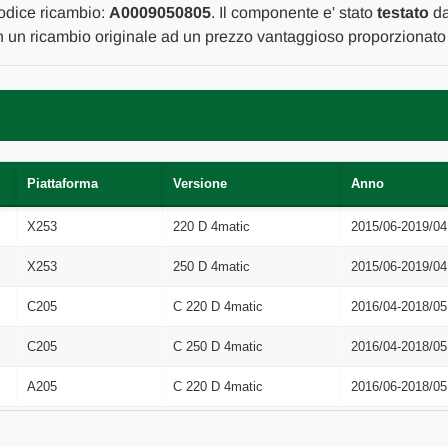
ANT.
ANT.
odice ricambio:
A0009050805
. Il componente e' stato
testato
da
USATO
USATO
on un ricambio originale ad un prezzo vantaggioso proporzionato 
Da
Da
2015
2015
A
A
2019
2019
[[272943]]
[[272943]]
Piattaforma
Versione
Anno
X253
220 D 4matic
2015/06-2019/04
X253
250 D 4matic
2015/06-2019/04
C205
C 220 D 4matic
2016/04-2018/05
C205
C 250 D 4matic
2016/04-2018/05
A205
C 220 D 4matic
2016/06-2018/05
C253
220 D 4matic
2016/06-2019/04