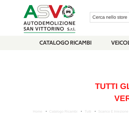
Cerca
CATALOGO RICAMBI
VEICOL
TUTTI G
VER
Home
Catalogo Ricambi
Tutti
Scarico E Iniezione