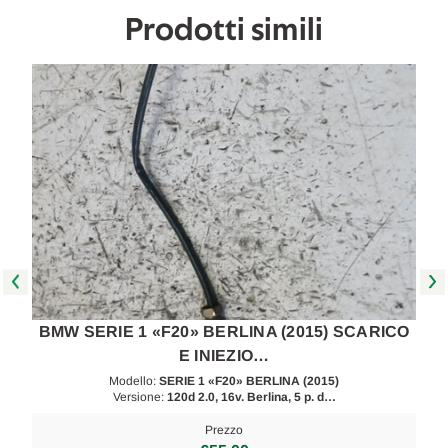
Da
Da
Prodotti simili
2015
2015
in
in
poi
poi
[[263459]]
[[263459]]
O
BMW SERIE 1 «F20» BERLINA (2015) SCARICO
E INIEZIO…
Modello:
SERIE 1 «F20» BERLINA (2015)
Versione:
120d 2.0, 16v. Berlina, 5 p. d…
Prezzo