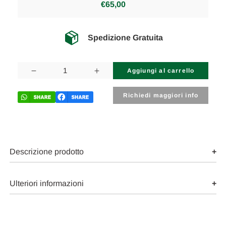
€65,00
Spedizione Gratuita
Disponibilità
attuale:
Diminuisci
Aumenta
la
la
quantità
quantità
di
di
Richiedi maggiori info
BMW
BMW
SERIE
SERIE
1
1
«F20»
«F20»
BERLINA
BERLINA
(2015)
(2015)
SCARICO
SCARICO
Descrizione prodotto
E
E
INIEZIONE
INIEZIONE
SENSORE
SENSORE
TEMPERATURA
TEMPERATURA
Ulteriori informazioni
GAS
GAS
DI
DI
SCARICO
SCARICO
POST.
POST.
USATO
USATO