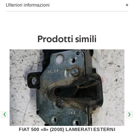
USATO
USATO
Ulteriori informazioni
Da
Da
2007
2007
A
A
2012
2012
[[268868]]
[[268868]]
Prodotti simili
FIAT 500 «II» (2008) LAMIERATI ESTERNI