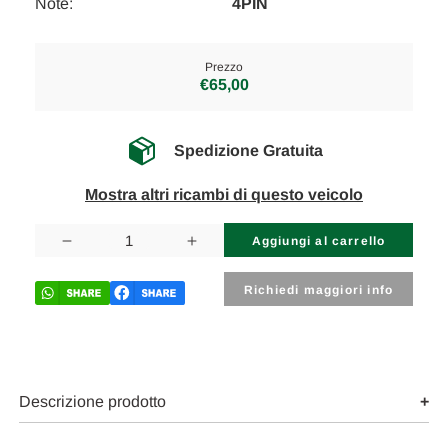
Note:
4PIN
Prezzo
€65,00
Spedizione Gratuita
Mostra altri ricambi di questo veicolo
Disponibilità
attuale:
Diminuisci
Aumenta
la
la
quantità
quantità
di
di
Richiedi maggiori info
FIAT
FIAT
500
500
«II»
«II»
(2008)
(2008)
LAMIERATI
LAMIERATI
ESTERNI
ESTERNI
SERRATURA
SERRATURA
Descrizione prodotto
PORTA
PORTA
ANT.
ANT.
DX.
DX.