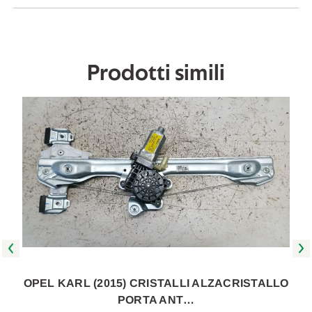
2018
2018
in
in
poi
poi
[[257036]]
[[257036]]
Prodotti simili
OPEL KARL (2015) CRISTALLI ALZACRISTALLO
PORTA ANT…