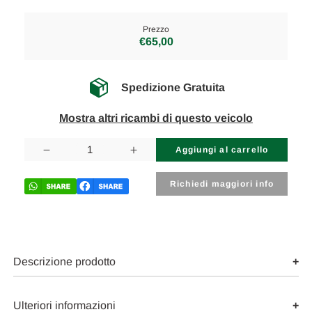
Prezzo
€65,00
Spedizione Gratuita
Mostra altri ricambi di questo veicolo
Disponibilità
attuale:
Diminuisci
Aumenta
la
la
quantità
quantità
di
di
Richiedi maggiori info
OPEL
OPEL
KARL
KARL
(2015)
(2015)
LAMIERATI
LAMIERATI
ESTERNI
ESTERNI
SERRATURA
SERRATURA
PORTA
PORTA
Descrizione prodotto
ANT.
ANT.
DX.
DX.
USATO
USATO
Da
Da
Ulteriori informazioni