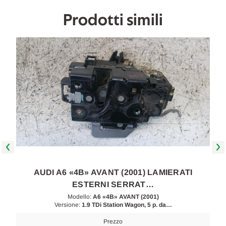
2004
2004
[[258952]]
[[258952]]
Prodotti simili
AUDI A6 «4B» AVANT (2001) LAMIERATI
ESTERNI SERRAT…
Modello:
A6 «4B» AVANT (2001)
Versione:
1.9 TDi Station Wagon, 5 p. da…
Prezzo