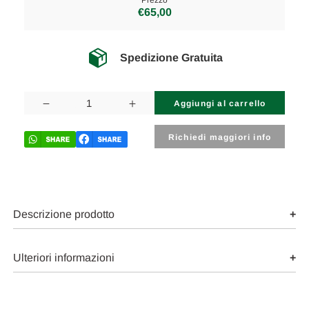
Prezzo
€65,00
Spedizione Gratuita
Disponibilità
attuale:
Diminuisci
Aumenta
la
la
quantità
quantità
di
di
Richiedi maggiori info
AUDI
AUDI
A6
A6
«4B»
«4B»
AVANT
AVANT
(2001)
(2001)
LAMIERATI
LAMIERATI
ESTERNI
ESTERNI
Descrizione prodotto
SERRATURA
SERRATURA
PORTA
PORTA
ANT.
ANT.
SX.
SX.
Ulteriori informazioni
USATO
USATO
Da
Da
2001
2001
A
A