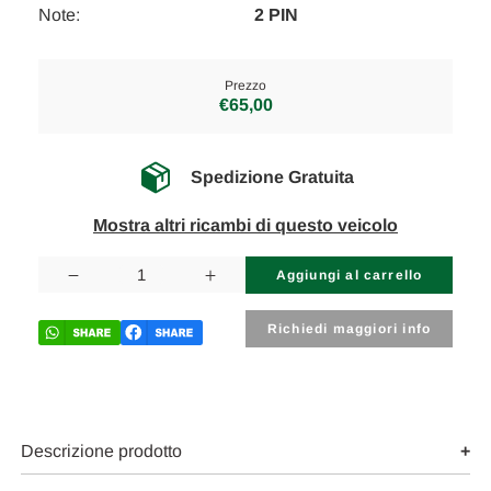
Note:
2 PIN
Prezzo
€65,00
Spedizione Gratuita
Mostra altri ricambi di questo veicolo
Disponibilità
attuale:
Diminuisci
Aumenta
la
la
quantità
quantità
di
di
Richiedi maggiori info
SUBARU
SUBARU
FORESTER
FORESTER
«II»
«II»
(2003)
(2003)
LAMIERATI
LAMIERATI
ESTERNI
ESTERNI
SERRATURA
SERRATURA
Descrizione prodotto
PORTA
PORTA
ANT.
ANT.