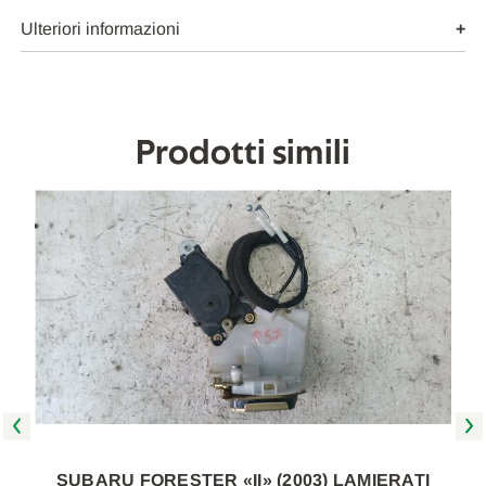
SX.
SX.
USATO
USATO
Ulteriori informazioni
Da
Da
2002
2002
A
A
2005
2005
[[264288]]
[[264288]]
Prodotti simili
SUBARU FORESTER «II» (2003) LAMIERATI