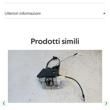
SERRATURA
SERRATURA
PORTA
PORTA
ANT.
ANT.
SX.
SX.
Ulteriori informazioni
USATO
USATO
Da
Da
2004
2004
A
A
2008
2008
[[262244]]
[[262244]]
Prodotti simili