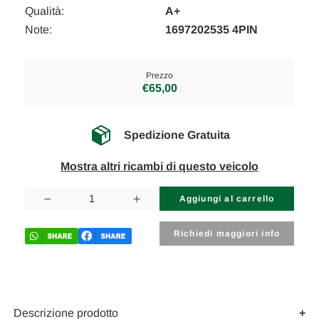
Qualità:
A+
Note:
1697202535 4PIN
Prezzo
€65,00
Spedizione Gratuita
Mostra altri ricambi di questo veicolo
Disponibilità
attuale:
Diminuisci
Aumenta
la
la
quantità
quantità
di
di
Richiedi maggiori info
MERCEDES
MERCEDES
CLASSE
CLASSE
A
A
«W169»
«W169»
(2005)
(2005)
LAMIERATI
LAMIERATI
ESTERNI
ESTERNI
Descrizione prodotto