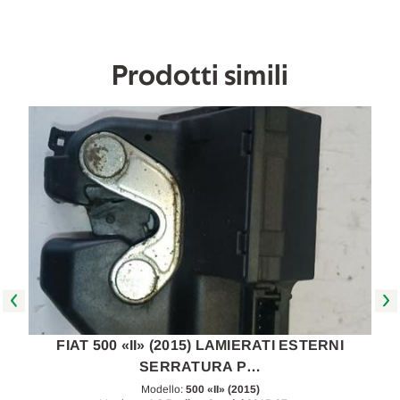
2015
2015
in
in
poi
poi
[[261094]]
[[261094]]
Prodotti simili
FIAT 500 «II» (2015) LAMIERATI ESTERNI
SERRATURA P…
Modello:
500 «II» (2015)