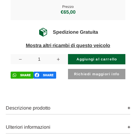
Prezzo
€65,00
Spedizione Gratuita
Mostra altri ricambi di questo veicolo
Disponibilità
attuale:
Diminuisci
Aumenta
la
la
quantità
quantità
di
di
Richiedi maggiori info
FIAT
FIAT
500
500
«II»
«II»
(2015)
(2015)
LAMIERATI
LAMIERATI
ESTERNI
ESTERNI
SERRATURA
SERRATURA
Descrizione prodotto
PORTA
PORTA
ANT.
ANT.
SX.
SX.
USATO
USATO
Ulteriori informazioni
Da
Da