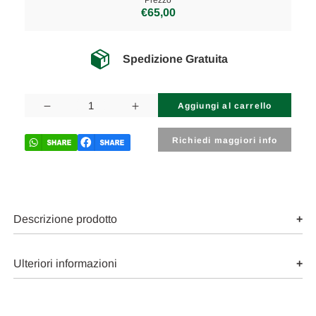
Prezzo
€65,00
Spedizione Gratuita
Disponibilità
attuale:
Diminuisci
Aumenta
la
la
quantità
quantità
di
di
Richiedi maggiori info
PEUGEOT
PEUGEOT
2008
2008
«I»
«I»
(2016)
(2016)
LAMIERATI
LAMIERATI
ESTERNI
ESTERNI
SERRATURA
SERRATURA
Descrizione prodotto
PORTA
PORTA
POST.
POST.
DX.
DX.
USATO
USATO
Ulteriori informazioni
Da
Da
2016
2016
A
A
2019
2019