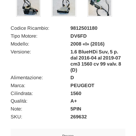
Codice Ricambio:
9812501180
Tipo Motore:
DV6FD
Modello:
2008 «I» (2016)
Versione:
1.6 BlueHDi Suv, 5 p.
dal 2016-04 al 2019-07
cm3 1560 cv 99 valv. 8
(D)
Alimentazione:
D
Marca:
PEUGEOT
Cilindrata:
1560
Qualità:
A+
Note:
5PIN
SKU:
269632