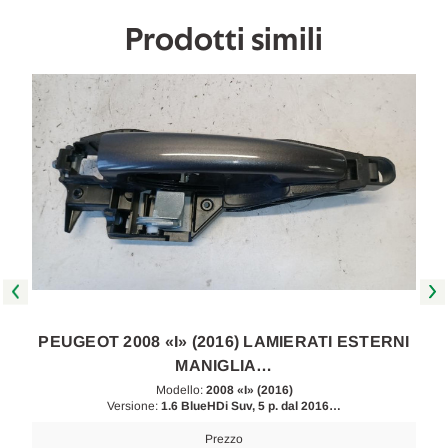
[[269632]]
[[269632]]
Prodotti simili
I
PEUGEOT 2008 «I» (2016) LAMIERATI ESTERNI
MANIGLIA…
Modello:
2008 «I» (2016)
Versione:
1.6 BlueHDi Suv, 5 p. dal 2016…
Prezzo