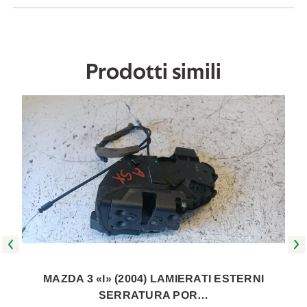
Da
Da
2006
2006
A
A
2009
2009
[[263699]]
[[263699]]
Prodotti simili
MAZDA 3 «I» (2004) LAMIERATI ESTERNI
SERRATURA POR…