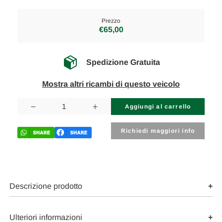
Prezzo
€65,00
Spedizione Gratuita
Mostra altri ricambi di questo veicolo
Disponibilità
attuale:
Diminuisci
Aumenta
la
la
quantità
quantità
di
di
Richiedi maggiori info
MAZDA
MAZDA
3
3
«I»
«I»
(2004)
(2004)
LAMIERATI
LAMIERATI
ESTERNI
ESTERNI
SERRATURA
SERRATURA
Descrizione prodotto
PORTA
PORTA
POST.
POST.
SX.
SX.
USATO
USATO
Ulteriori informazioni