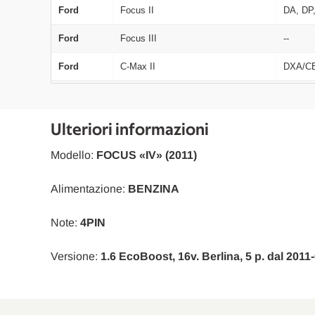
Ford
Focus II
DA, DP
Ford
Focus III
--
Ford
C-Max II
DXA/C
Ford
Mondeo IV
BA7
Ford
Mondeo IV Tre Volumi
BA7
Ulteriori informazioni
Ford
Mondeo IV Turnier
BA7
Modello:
FOCUS «IV» (2011)
Ford
C-Max II
DXA/C
Alimentazione:
BENZINA
Ford
Mondeo IV
BA7
Note:
4PIN
Ford
Galaxy
WA6
Versione:
1.6 EcoBoost, 16v. Berlina, 5 p. dal 2011
Ford
Focus III Turnier
--
Ford
Focus II
DA, DP