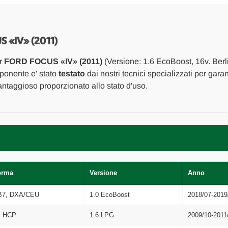
ESTERNI
ESTERNI
SERRATURA
SERRATURA
PORTELLO
PORTELLO
POST.
POST.
USATO
USATO
«IV» (2011)
Da
Da
2011
2011
er
FORD FOCUS «IV» (2011)
(Versione: 1.6 EcoBoost, 16v. Berl
A
A
2014
2014
mponente e' stato
testato
dai nostri tecnici specializzati per garan
[[272465]]
[[272465]]
ntaggioso proporzionato allo stato d'uso.
orma
Versione
Anno
B7, DXA/CEU
1.0 EcoBoost
2018/07-2019
, HCP
1.6 LPG
2009/10-2011