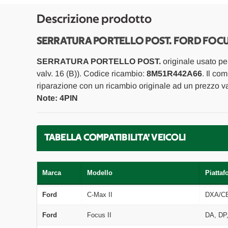
Descrizione prodotto
SERRATURA PORTELLO POST. FORD FOCUS 
SERRATURA PORTELLO POST.
originale usato p
valv. 16 (B)). Codice ricambio:
8M51R442A66
. Il co
riparazione con un ricambio originale ad un prezzo va
Note: 4PIN
TABELLA COMPATIBILITA' VEICOLI
Marca
Modello
Piattaf
Ford
C-Max II
DXA/C
Ford
Focus II
DA, DP