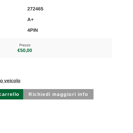
272465
A+
4PIN
Prezzo
€50,00
to veicolo
Richiedi maggiori info