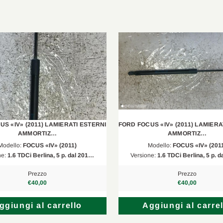
2.0 TdCi
2006/05-2014
1.6 EcoBoost
2010/11-2015
1.6 EcoBoost
2010/07-2014
, FFS
1.6 LPG
2009/10-2012
1.5 TdCi
2014/09-2020
1.6 EcoBoost
2011/02-2014
B7, DXA/CEU
2.0 TdCi
2011/02-2019
S «IV» (2011) LAMIERATI ESTERNI
FORD FOCUS «IV» (2011) LAMIERA
AMMORTIZ…
AMMORTIZ…
, FFS
2.0 TdCi
2004/07-2012
Modello:
FOCUS «IV» (2011)
Modello:
FOCUS «IV» (201
ne:
1.6 TDCi Berlina, 5 p. dal 201…
Versione:
1.6 TDCi Berlina, 5 p. 
1.6 LPG
2012/02-2020
Prezzo
Prezzo
2.0 TdCi
2007/11-2015
€40,00
€40,00
2.0 TdCi
2007/03-2015
ggiungi al carrello
Aggiungi al carrel
2.0 TdCi
2007/11-2015