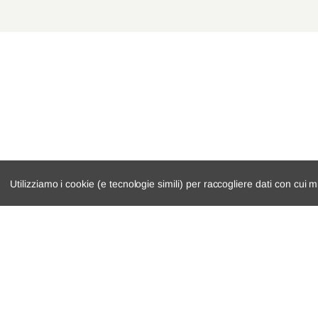
Ford
Galaxy
WA6
Ford
Mondeo IV Tre Volumi
BA7
Ford
Galaxy
WA6
Ford
Mondeo IV
BA7
Ford
Mondeo IV Tre Volumi
BA7
Ford
Focus III Turnier
--
Utilizziamo i cookie (e tecnologie simili) per raccogliere dati con cui m
Ford
Focus II Turnier
DA, DS
Ford
Focus C-Max
DM2
catalogo ricambi
cambio e trasmi
Ford
Focus C-Max
DM2
veicoli per ricambi
demolizioni
Ford
Mondeo IV Turnier
BA7
motore
condizioni di ven
Ford
Focus II
DA, DP