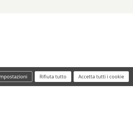
/06
1997 ccm, 120 KW, 163 PS
/01
1596 ccm, 118 KW, 160 PS
/06
1999 ccm, 149 KW, 203 PS
/01
1999 ccm, 176 KW, 240 PS
/01
1997 ccm, 96 KW, 130 PS
/02
1499 ccm, 88 KW, 120 PS
Impostazioni
Rifiuta tutto
Accetta tutti i cookie
/09
1753 ccm, 85 KW, 115 PS
/03
1997 ccm, 100 KW, 136 PS
+39 0862461097
/03
1999 ccm, 107 KW, 145 PS
info@autodemolizionesanvittorino.it
/01
1997 ccm, 103 KW, 140 PS
/09
1596 ccm, 74 KW, 100 PS