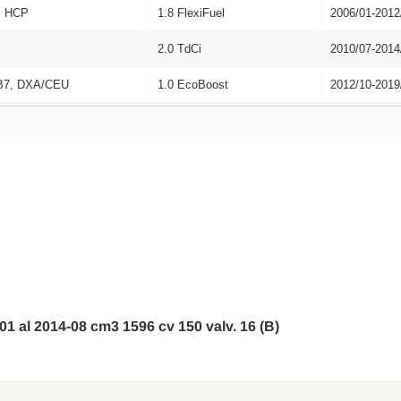
, HCP
1.8 FlexiFuel
2006/01-2012
2.0 TdCi
2010/07-2014
B7, DXA/CEU
1.0 EcoBoost
2012/10-2019
2.0 TdCi
2007/03-2015
2.0 TdCi
2007/03-2015
2.0 LPG
2009/07-2015
B7, DXA/CEU
1.0 EcoBoost
2012/10-2019
1.6 EcoBoost
2011/02-2015
2.0
2006/05-2015
-01 al 2014-08 cm3 1596 cv 150 valv. 16 (B)
2.0 TdCi ST
2014/11-2020
, HCP
2.0 LPG
2008/06-2011