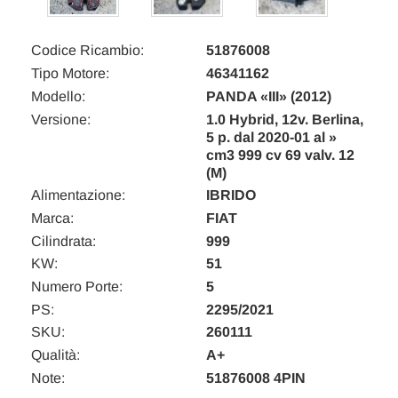
Codice Ricambio:
51876008
Tipo Motore:
46341162
Modello:
PANDA «III» (2012)
Versione:
1.0 Hybrid, 12v. Berlina,
5 p. dal 2020-01 al »
cm3 999 cv 69 valv. 12
(M)
Alimentazione:
IBRIDO
Marca:
FIAT
Cilindrata:
999
KW:
51
Numero Porte:
5
PS:
2295/2021
SKU:
260111
Qualità:
A+
Note:
51876008 4PIN