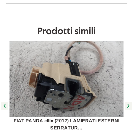
2020
2020
in
in
poi
poi
[[260111]]
[[260111]]
Prodotti simili
FIAT PANDA «III» (2012) LAMIERATI ESTERNI
SERRATUR…