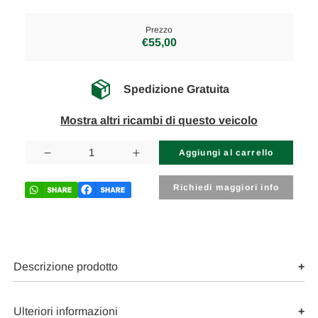
Prezzo
€55,00
Spedizione Gratuita
Mostra altri ricambi di questo veicolo
Disponibilità
attuale:
Diminuisci
Aumenta
la
la
quantità
quantità
di
di
Richiedi maggiori info
FIAT
FIAT
PANDA
PANDA
«III»
«III»
(2012)
(2012)
LAMIERATI
LAMIERATI
ESTERNI
ESTERNI
SERRATURA
SERRATURA
Descrizione prodotto
PORTELLO
PORTELLO
POST.
POST.
USATO
USATO
Da
Da
Ulteriori informazioni