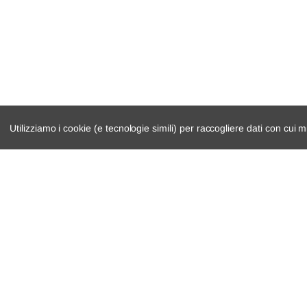
DS
DS3 Crossback
DS
DS3 Crossback
DS
DS3 Crossback
Peugeot
208 II
Peugeot
208 II
Utilizziamo i cookie (e tecnologie simili) per raccogliere dati con cui m
Peugeot
208 II
Opel
Combo Cassone/Limousine Spaziosa
catalogo ricambi
cambio e trasmi
Opel
Crossland X
veicoli per ricambi
demolizioni
Peugeot
Rifter
motore
condizioni di ven
Citroën
Berlingo
Opel
Combo Tour/Life