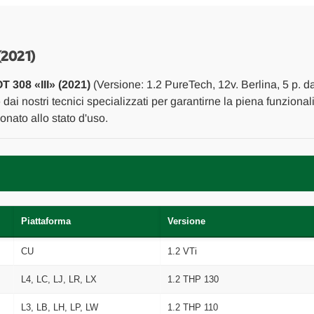
E
E
INIEZIONE
INIEZIONE
SONDA
SONDA
LAMBDA
LAMBDA
ANT.
ANT.
2021)
USATO
USATO
Da
Da
308 «III» (2021)
(Versione: 1.2 PureTech, 12v. Berlina, 5 p. d
2021
2021
in
in
o
dai nostri tecnici specializzati per garantirne la piena funzional
poi
poi
nato allo stato d'uso.
[[271565]]
[[271565]]
Piattaforma
Versione
CU
1.2 VTi
L4, LC, LJ, LR, LX
1.2 THP 130
L3, LB, LH, LP, LW
1.2 THP 110