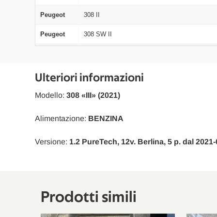
Peugeot
308 II
Peugeot
308 SW II
Citroën
C4 Cactus
DS
DS3
Ulteriori informazioni
Peugeot
3008 SUV
Modello:
308 «III» (2021)
Citroën
C3 III
Alimentazione:
BENZINA
Peugeot
5008 II
Versione:
1.2 PureTech, 12v. Berlina, 5 p. dal 2021-
Opel
Crossland X
Opel
Crossland X
Opel
Grandland X
Prodotti simili
Citroën
C3 Aircross II