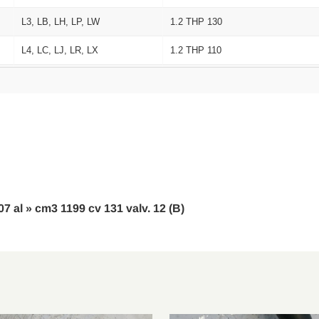
L3, LB, LH, LP, LW
1.2 THP 130
L4, LC, LJ, LR, LX
1.2 THP 110
--
1.2 THP 110
SA
1.2 THP 110/PureTech 110
M4, MC, MJ, MR
1.2 PureTech 130
SX
1.2 THP 110
M4, MC, MJ, MR
1.2
07 al » cm3 1199 cv 131 valv. 12 (B)
P17, P2QO
1.2
P17, P2QO
1.2
A18, P1UO
1.2
2C, 2R
1.2 PureTech 110