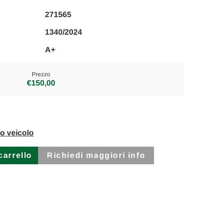
271565
1340/2024
A+
Prezzo
€150,00
to veicolo
Richiedi maggiori info