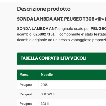
Descrizione prodotto
SONDA LAMBDA ANT. PEUGEOT 308 «III» (
SONDA LAMBDA ANT.
originale usato per
PEUGEOT 
ricambio:
0258027151
. Il componente e' stato
testat
ricambio originale ad un prezzo vantaggioso proporzio
TABELLA COMPATIBILITA' VEICOLI
Marca
Modello
Peugeot
2008 I
Peugeot
308 SW II
Peugeot
308 II