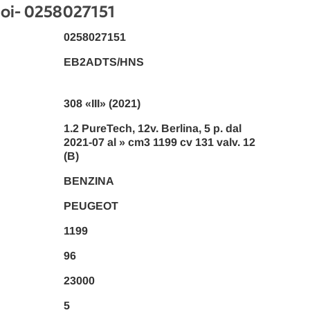
oi
- 0258027151
0258027151
EB2ADTS/HNS
308 «III» (2021)
1.2 PureTech, 12v. Berlina, 5 p. dal
2021-07 al » cm3 1199 cv 131 valv. 12
(B)
BENZINA
PEUGEOT
1199
96
23000
5