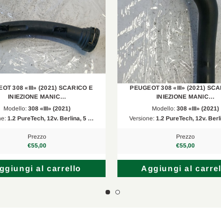
2C, 2R
1.2 PureTech 130
--
1.2 THP 130
--
1.2 THP
CU
1.2 PureTech 82
OT 308 «III» (2021) SCARICO E
PEUGEOT 308 «III» (2021) SC
3D
1.2 PureTech 130
INIEZIONE MANIC…
INIEZIONE MANIC…
Modello:
308 «III» (2021)
Modello:
308 «III» (2021)
3A, 3E
1.2 PureTech 130
ne:
1.2 PureTech, 12v. Berlina, 5 …
Versione:
1.2 PureTech, 12v. Berl
K9
1.2
Prezzo
Prezzo
€55,00
€55,00
EC, ER
1.2 PureTech 110
ggiungi al carrello
Aggiungi al carrel
A4, AC, AJ, AR
1.2 PureTech 130
K9
PureTech 110
J4, JC, JR
PureTech 130