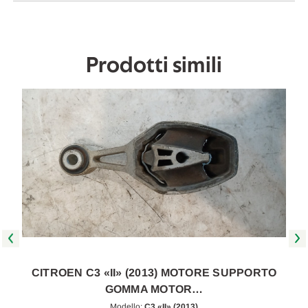
in
in
poi
poi
[[229096]]
[[229096]]
Prodotti simili
CITROEN C3 «II» (2013) MOTORE SUPPORTO
GOMMA MOTOR…
Modello:
C3 «II» (2013)