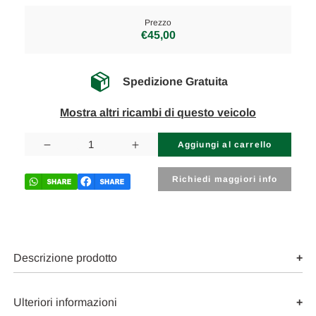
Prezzo
€45,00
Spedizione Gratuita
Mostra altri ricambi di questo veicolo
Disponibilità
attuale:
Diminuisci
Aumenta
la
la
quantità
quantità
di
di
Richiedi maggiori info
NISSAN
NISSAN
MICRA
MICRA
«IV»
«IV»
(2013)
(2013)
MOTORE
MOTORE
SUPPORTO
SUPPORTO
GOMMA
GOMMA
Descrizione prodotto
MOTORE
MOTORE
(BIELLETTA)
(BIELLETTA)
USATO
USATO
Da
Da
Ulteriori informazioni
2013
2013