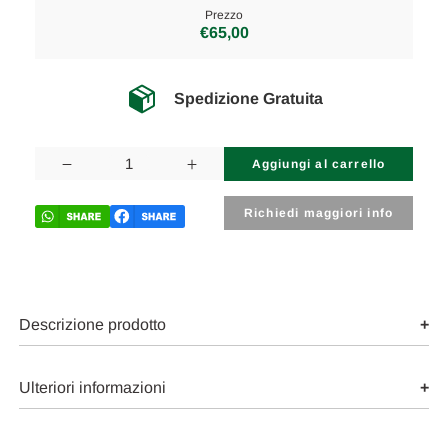
Prezzo
€65,00
Spedizione Gratuita
Disponibilità
attuale:
Diminuisci
Aumenta
la
la
quantità
quantità
di
di
Richiedi maggiori info
MERCEDES
MERCEDES
CLASSE
CLASSE
E
E
«W211»
«W211»
(2002)
(2002)
MOTORE
MOTORE
SUPPORTO
SUPPORTO
Descrizione prodotto
GOMMA
GOMMA
MOTORE
MOTORE
DX.
DX.
USATO
USATO
Ulteriori informazioni
Da
Da
2002
2002
A
A