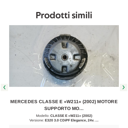
2009
2009
[[257714]]
[[257714]]
Prodotti simili
E
MERCEDES CLASSE E «W211» (2002) MOTORE
SUPPORTO MO…
Modello:
CLASSE E «W211» (2002)
Versione:
E320 3.0 CDiPF Elegance, 24v. …