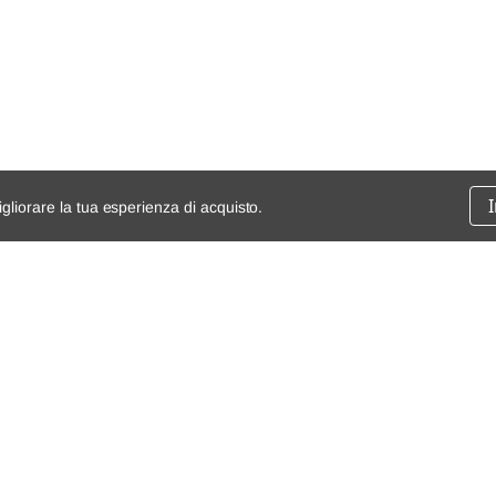
igliorare la tua esperienza di acquisto.
ssione
chi siamo
spedizioni e resi
dita
mappa del sito
Condizioni generali di vendita
Termini e Condizioni
Privacy