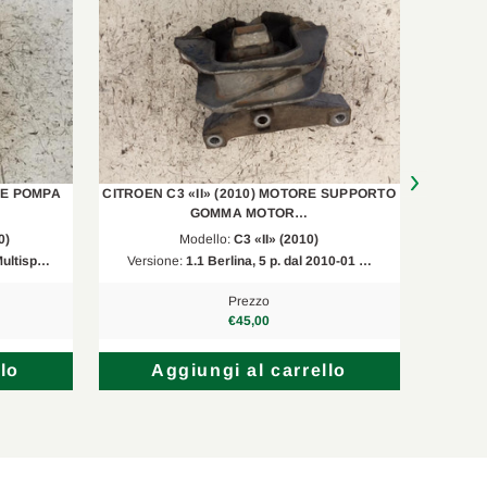
RE POMPA
CITROEN C3 «II» (2010) MOTORE SUPPORTO
VOLVO 
GOMMA MOTOR…
0)
Modello:
C3 «II» (2010)
Multisp…
Versione:
1.1 Berlina, 5 p. dal 2010-01 …
Versi
Prezzo
€45,00
lo
Aggiungi al carrello