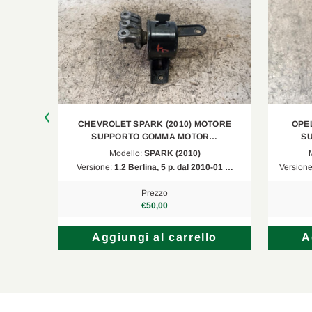
UPPORTO
CHEVROLET SPARK (2010) MOTORE
OPEL
SUPPORTO GOMMA MOTOR…
S
Modello:
SPARK (2010)
n Wago…
Versione:
1.2 Berlina, 5 p. dal 2010-01 …
Version
Prezzo
€50,00
lo
Aggiungi al carrello
A