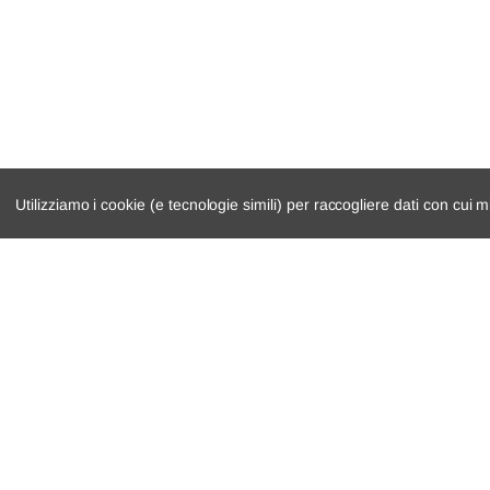
Utilizziamo i cookie (e tecnologie simili) per raccogliere dati con cui m
catalogo ricambi
cambio e trasmi
veicoli per ricambi
demolizioni
motore
condizioni di ven