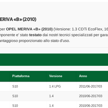
SUPPORTO
SUPPORTO
GOMMA
GOMMA
MOTORE
MOTORE
DX.
DX.
USATO
USATO
IVA «B» (2010)
Da
Da
2010
2010
 per
OPEL MERIVA «B» (2010)
(Versione: 1.3 CDTi EcoFlex, 16
A
A
2013
2013
omponente e' stato
testato
dai nostri tecnici specializzati per gara
[[272610]]
[[272610]]
ntaggioso proporzionato allo stato d'uso.
Piattaforma
Versione
Anno
S10
1.4 LPG
2011/06-2017/03
S10
1.4
2010/06-2017/03
S10
1.4
2010/06-2017/03