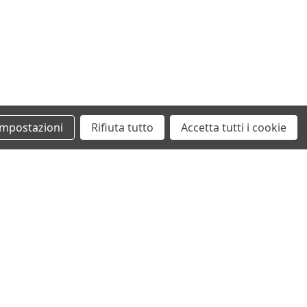
Impostazioni
Rifiuta tutto
Accetta tutti i cookie
+39 0862461097
info@autodemolizionesanvittorino.it
©2026 Autodemolizione San Vittorino
ecommerce by San Vittorino Srl