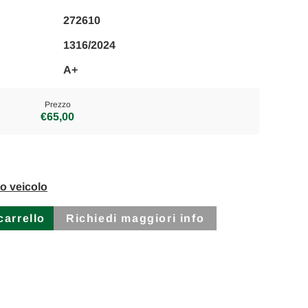
272610
1316/2024
A+
Prezzo
€65,00
to veicolo
Richiedi maggiori info