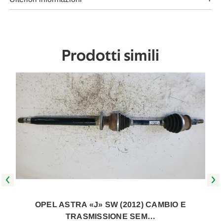
Da
Da
2014
2014
in
in
poi
poi
[[257653]]
[[257653]]
Prodotti simili
OPEL ASTRA «J» SW (2012) CAMBIO E
TRASMISSIONE SEM…