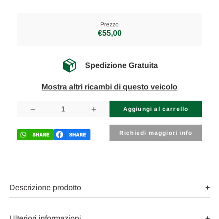
Prezzo
€55,00
Spedizione Gratuita
Mostra altri ricambi di questo veicolo
Disponibilità
attuale:
Diminuisci
Aumenta
la
la
quantità
quantità
di
di
Richiedi maggiori info
OPEL
OPEL
ASTRA
ASTRA
«J»
«J»
SW
SW
(2012)
(2012)
CAMBIO
CAMBIO
E
E
Descrizione prodotto
TRASMISSIONE
TRASMISSIONE
SUPPORTO
SUPPORTO
SEMIASSE
SEMIASSE
USATO
USATO
Ulteriori informazioni