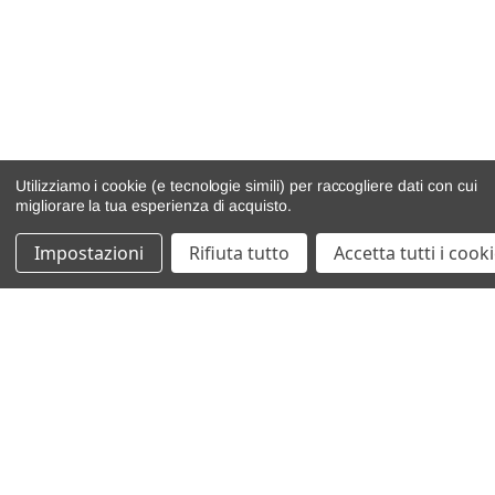
Utilizziamo i cookie (e tecnologie simili) per raccogliere dati con cui
migliorare la tua esperienza di acquisto.
Impostazioni
Rifiuta tutto
Accetta tutti i cook
catalogo ricambi
veicoli per ricambi
motore
cambio e trasmissione