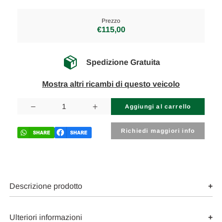
Prezzo
€115,00
Spedizione Gratuita
Mostra altri ricambi di questo veicolo
Disponibilità
attuale:
Diminuisci
Aumenta
la
la
quantità
quantità
di
di
Richiedi maggiori info
ALFA
ALFA
ROMEO
ROMEO
GIULIA
GIULIA
(2016)
(2016)
TERMICO
TERMICO
TUBO
TUBO
ACQUA
ACQUA
Descrizione prodotto
USATO
USATO
Da
Da
2016
2016
A
A
Ulteriori informazioni