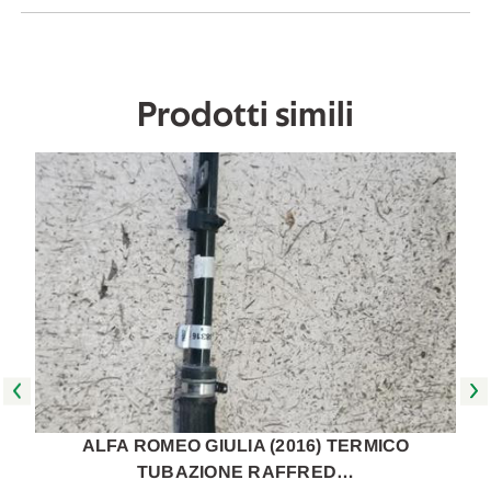
2022
2022
[[271135]]
[[271135]]
Prodotti simili
ALFA ROMEO GIULIA (2016) TERMICO
TUBAZIONE RAFFRED…