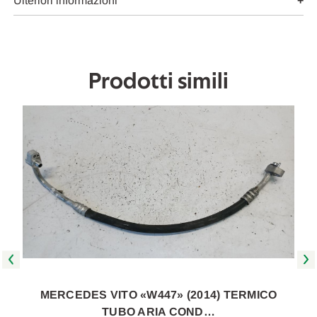
2014
2014
Ulteriori informazioni
A
A
2019
2019
[[270291]]
[[270291]]
Prodotti simili
MERCEDES VITO «W447» (2014) TERMICO
TUBO ARIA COND…