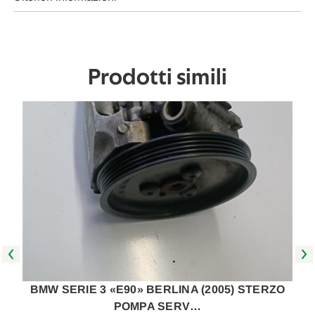
SERVOSTERZO
SERVOSTERZO
INLET
INLET
USATO
USATO
[[231420]]
[[231420]]
Prodotti simili
BMW SERIE 3 «E90» BERLINA (2005) STERZO
POMPA SERV…