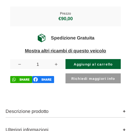
Prezzo
€90,00
Spedizione Gratuita
Mostra altri ricambi di questo veicolo
Disponibilità
attuale:
Diminuisci
Aumenta
la
la
quantità
quantità
di
di
Richiedi maggiori info
BMW
BMW
SERIE
SERIE
3
3
«E90»
«E90»
BERLINA
BERLINA
(2005)
(2005)
STERZO
STERZO
Descrizione prodotto
TUBO
TUBO
MANDATA
MANDATA
OLIO
OLIO
POMPA/SCATOLA
POMPA/SCATOLA
Ulteriori informazioni