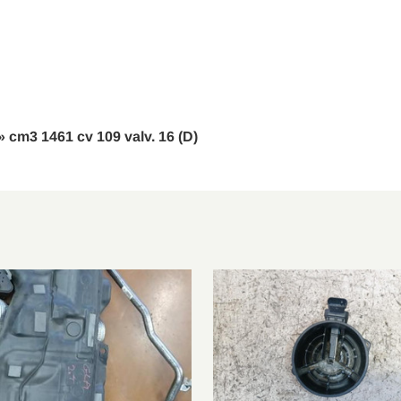
X117
CLA 180 D
2015/07-2018/
 » cm3 1461 cv 109 valv. 16 (D)