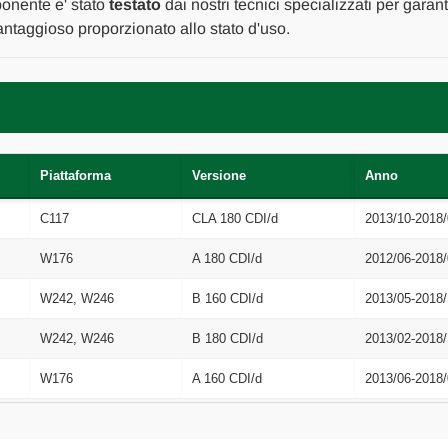
2017
2017
ponente e' stato
testato
dai nostri tecnici specializzati per garant
in
in
ntaggioso proporzionato allo stato d'uso.
poi
poi
[[259303]]
[[259303]]
Piattaforma
Versione
Anno
C117
CLA 180 CDI/d
2013/10-2018/
W176
A 180 CDI/d
2012/06-2018/
W242, W246
B 160 CDI/d
2013/05-2018/
W242, W246
B 180 CDI/d
2013/02-2018/
W176
A 160 CDI/d
2013/06-2018/
X156
GLA 180 CDI/d
2014/07-2018/