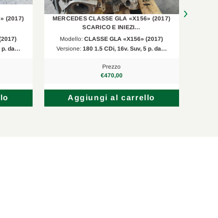
 (2017)
MERCEDES CLASSE GLA «X156» (2017)
MERCE
SCARICO E INIEZI…
(2017)
Modello:
CLASSE GLA «X156» (2017)
Mod
5 p. da…
Versione:
180 1.5 CDi, 16v. Suv, 5 p. da…
Versi
Prezzo
€470,00
lo
Aggiungi al carrello