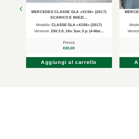
(2017)
MERCEDES CLASSE GLA «X156» (2017)
MERCED
SCARICO E INIEZI…
017)
Modello:
CLASSE GLA «X156» (2017)
Mode
 p. da…
Versione:
250 2.0, 16v. Suv, 5 p. (4-Mat…
Versio
Prezzo
€65,00
lo
Aggiungi al carrello
A