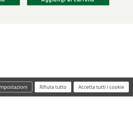
lo
Aggiungi al carrello
Impostazioni
Rifiuta tutto
Accetta tutti i cookie
+39 0862461097
info@autodemolizionesanvittorino.it