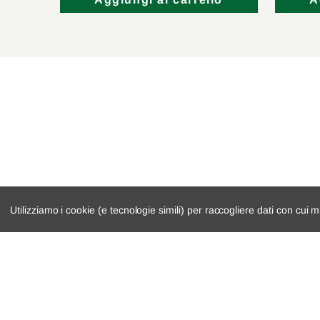
lo
Aggiungi al carrello
A
Utilizziamo i cookie (e tecnologie simili) per raccogliere dati con cui m
catalogo ricambi
cambio e trasmi
veicoli per ricambi
demolizioni