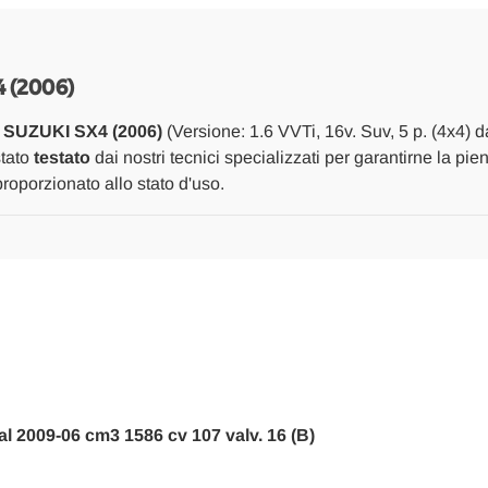
INIEZIONE
INIEZIONE
TUBO
TUBO
MARMITTA
MARMITTA
INTERMEDIO
INTERMEDIO
USATO
USATO
 (2006)
Da
Da
2005
2005
r
SUZUKI SX4 (2006)
(Versione: 1.6 VVTi, 16v. Suv, 5 p. (4x4) 
A
A
2009
2009
stato
testato
dai nostri tecnici specializzati per garantirne la pie
[[270125]]
[[270125]]
oporzionato allo stato d'uso.
 al 2009-06 cm3 1586 cv 107 valv. 16 (B)