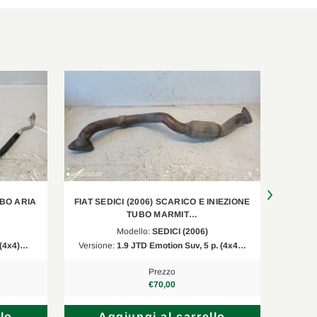
UBO ARIA
FIAT SEDICI (2006) SCARICO E INIEZIONE
FIAT S
TUBO MARMIT…
Modello:
SEDICI (2006)
. (4x4)…
Versione:
1.9 JTD Emotion Suv, 5 p. (4x4…
Versio
Prezzo
€70,00