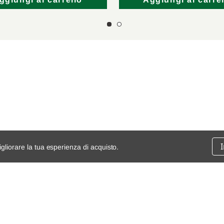
ggiungi al carrello
Aggiungi al carrel
igliorare la tua esperienza di acquisto.
ssione
chi siamo
spedizioni e resi