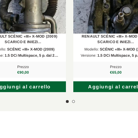
KZ0/1
1.5 dCi
HS
1.5 dCi
BR0/1, CR0/1
1.5 dCi
LT SCÉNIC «III» X-MOD (2009)
RENAULT SCÉNIC «III» X-MOD 
SCARICO E INIEZI…
SCARICO E INIEZI…
KR0/1
1.5 dCi
llo:
SCÉNIC «III» X-MOD (2009)
Modello:
SCÉNIC «III» X-MOD (
ne:
1.5 DCi Multispace, 5 p. dal 2…
Versione:
1.5 DCi Multispace, 5 p
BR0/1, CR0/1
1.5 dCi
Prezzo
Prezzo
KR0/1
1.5 dCi
€90,00
€65,00
B8
1.5 dCi
ggiungi al carrello
Aggiungi al carrel
HS
1.5 dCi
--
1.5 dCi
BH
1.5 dCi 75
KE
1.5 dCi/Blue dCi 75