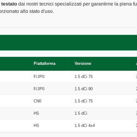
2008
2008
o
testato
dai nostri tecnici specializzati per garantirne la piena f
A
A
zionato allo stato d'uso.
2011
2011
[[255801]]
[[255801]]
Piattaforma
Versione
F/JP0
1.5 dCi 75
F/JP0
1.5 dCi 90
CN0
1.5 dCi 75
HS
1.5 dCi
HS
1.5 dCi 4x4