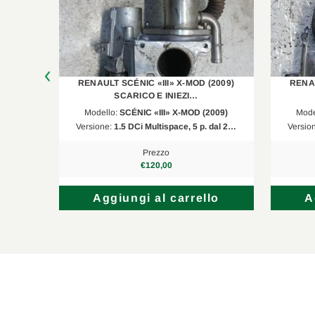
Renault
Megane III Grandtour
Dacia
Duster
Renault
Clio III
2009)
RENAULT SCÉNIC «III» X-MOD (2009)
RENAU
SCARICO E INIEZI…
Renault
Clio III Grandtour
009)
Modello:
SCÉNIC «III» X-MOD (2009)
Mode
 dal 2…
Versione:
1.5 DCi Multispace, 5 p. dal 2…
Versio
Renault
Clio III
Prezzo
Renault
Clio III Grandtour
€120,00
Dacia
Sandero II
lo
Aggiungi al carrello
A
Dacia
Duster
Dacia
Logan MCV II
Renault
Clio IV
Dacia
Dokker MPV/Space Wagon