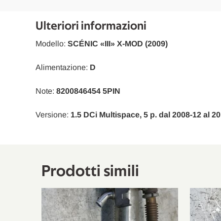
Dacia
Duster
Renault
Scénic III
Ulteriori informazioni
Renault
Scénic III
Modello:
SCÉNIC «III» X-MOD (2009)
Dacia
Sandero
Alimentazione:
D
Dacia
Sandero
Note:
8200846454 5PIN
Dacia
Logan MCV
Versione:
1.5 DCi Multispace, 5 p. dal 2008-12 al 2
Dacia
Logan MCV
Dacia
Lodgy
Renault
Megane III 2 Volumi/Coda Spiovente
Prodotti simili
Renault
Megane III 2 Volumi/Coda Spiovente
Renault
Megane III Grandtour
Renault
Megane III Grandtour