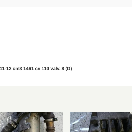
HS
1.5 dCi 4x4
JZ0/1
1.5 dCi
JZ0/1
1.5 dCi
BS
1.5 dCi
BS
1.5 dCi
KS
1.5 dCi
011-12 cm3 1461 cv 110 valv. 8 (D)
KS
1.5 dCi
JS
1.5 dCi
B3, BZ0/1
1.5 dCi
B3, BZ0/1
1.5 dCi
KZ0/1
1.6 16V
KZ0/1
1.5 dCi