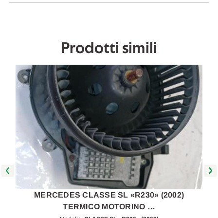
in
in
poi
poi
[[263177]]
[[263177]]
Prodotti simili
MERCEDES CLASSE SL «R230» (2002)
TERMICO MOTORINO …