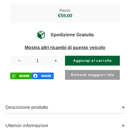
Prezzo
€55,00
Spedizione Gratuita
Mostra altri ricambi di questo veicolo
Disponibilità
attuale:
Diminuisci
Aumenta
la
la
quantità
quantità
di
di
Richiedi maggiori info
MERCEDES
MERCEDES
CLASSE
CLASSE
SL
SL
«R230»
«R230»
(2002)
(2002)
TERMICO
TERMICO
VASCHETTA
VASCHETTA
Descrizione prodotto
ACQUA
ACQUA
USATO
USATO
Da
Da
2002
2002
Ulteriori informazioni