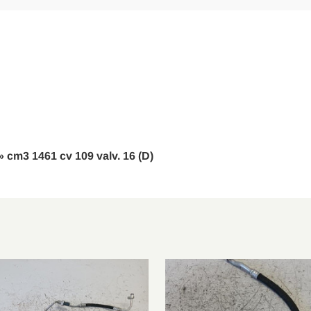
, W246
B 200 CDI/d
GLA 45 AMG 4matic
CLA 250
, W246
B 220 CDI/d
GLA 220 D
 » cm3 1461 cv 109 valv. 16 (D)
CLA 180 D
, W246
B 200
A 180 CDI/d
AMG GLA 45 4matic (156.952)
GLA 180 CDI/d
A 200 CDI/d 4matic