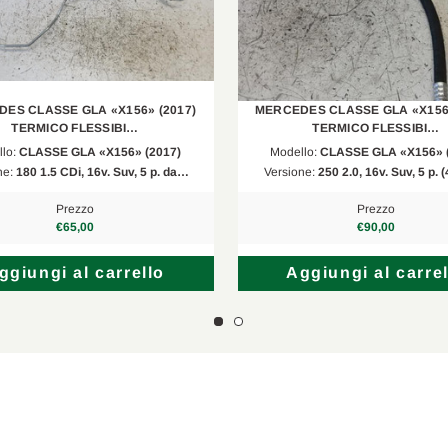
A 220 4matic
CLA 200 CDI/d
A 220 CDI
ES CLASSE GLA «X156» (2017)
MERCEDES CLASSE GLA «X156»
TERMICO FLESSIBI…
TERMICO FLESSIBI…
, W246
B 180 CDI
llo:
CLASSE GLA «X156» (2017)
Modello:
CLASSE GLA «X156» 
ne:
180 1.5 CDi, 16v. Suv, 5 p. da…
Versione:
250 2.0, 16v. Suv, 5 p.
, W246
B 200 Natural Gas Drive/B 200 C (242.848)
Prezzo
Prezzo
, W246
B 160 CDI/d
€65,00
€90,00
CLA 180 CDI/d
ggiungi al carrello
Aggiungi al carrel
, W246
B 200 CDI
CLA 200 CDI/d
CLA 250 4matic
AMG CLA 45 4matic