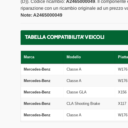
(D)). Codice ricambio:
A2465000049
. Il componente 
riparazione con un ricambio originale ad un prezzo va
Note: A2465000049
TABELLA COMPATIBILITA' VEICOLI
Marca
Modello
Piatt
Mercedes-Benz
Classe A
W176
Mercedes-Benz
Classe A
W176
Mercedes-Benz
Classe GLA
X156
Mercedes-Benz
CLA Shooting Brake
X117
Mercedes-Benz
Classe A
W176
Mercedes-Benz
CLA Coupé
C117