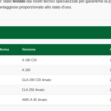
[[259319]]
[[259319]]
e' stato
testato
dai nostri tecnici specializzati per garantirne la 
ntaggioso proporzionato allo stato d'uso.
aforma
Versione
A 180 CDI
A 160
GLA 200 CDI 4matic
CLA 250 4matic
AMG A 45 4matic
CLA 220 CDI/d 4matic