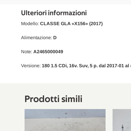
Mercedes-Benz
Classe B
W242
Ulteriori informazioni
Mercedes-Benz
Classe GLA
X156
Modello:
CLASSE GLA «X156» (2017)
Mercedes-Benz
CLA Coupé
C117
Alimentazione:
D
Mercedes-Benz
Classe B
W242
Note:
A2465000049
Mercedes-Benz
Classe GLA
X156
Versione:
180 1.5 CDi, 16v. Suv, 5 p. dal 2017-01 al
Mercedes-Benz
CLA Shooting Brake
X117
Mercedes-Benz
Classe B
W242
Mercedes-Benz
Classe A
W176
Prodotti simili
Mercedes-Benz
Classe GLA
X156
Mercedes-Benz
Classe GLA
X156
Mercedes-Benz
Classe A
W176