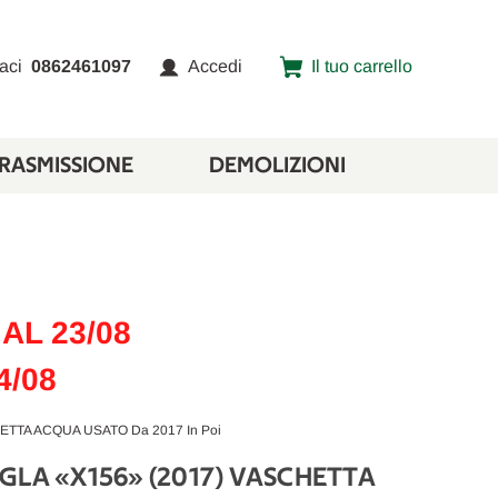
aci
0862461097
Accedi
Il tuo carrello
TRASMISSIONE
DEMOLIZIONI
AL 23/08
4/08
TTA ACQUA USATO Da 2017 In Poi
GLA «X156» (2017) VASCHETTA