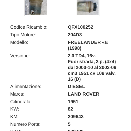
Codice Ricambio:
QFX100252
Tipo Motore:
204D3
Modello:
FREELANDER «I»
(1998)
Versione:
2.0 TD4, 16v.
Fuoristrada, 3 p. (4x4)
dal 2000-10 al 2003-09
cm3 1951 cv 109 valv.
16 (D)
Alimentazione:
DIESEL
Marca:
LAND ROVER
Cilindrata:
1951
KW:
82
KM:
209643
Numero Porte:
5