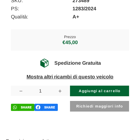
SKU:
273489
PS:
1283/2024
Qualità:
A+
Prezzo
€45,00
Spedizione Gratuita
Mostra altri ricambi di questo veicolo
Disponibilità
attuale:
Diminuisci
Aumenta
la
la
quantità
quantità
di
di
Richiedi maggiori info
LAND
LAND
ROVER
ROVER
FREELANDER
FREELANDER
«I»
«I»
(1998)
(1998)
STERZO
STERZO