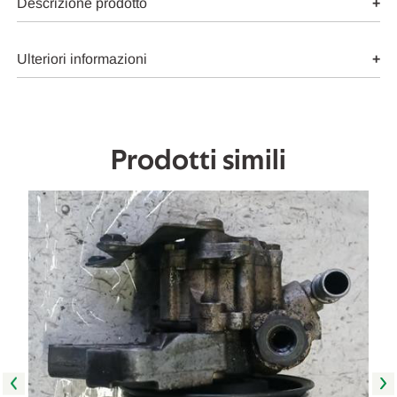
VASCHETTA
VASCHETTA
Descrizione prodotto
OLIO
OLIO
SERVOSTERZO
SERVOSTERZO
USATO
USATO
Da
Da
Ulteriori informazioni
2000
2000
A
A
2003
2003
[[273489]]
[[273489]]
Prodotti simili